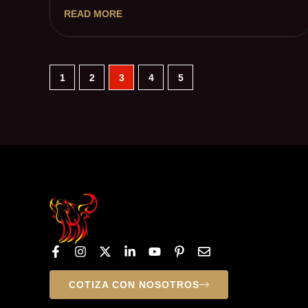
READ MORE
1
2
3
4
5
F
I
X
L
Y
P
E
a
n
-
i
o
i
n
c
s
t
n
u
n
v
COTIZA CON NOSOTROS
e
t
w
k
t
t
e
b
a
i
e
u
e
l