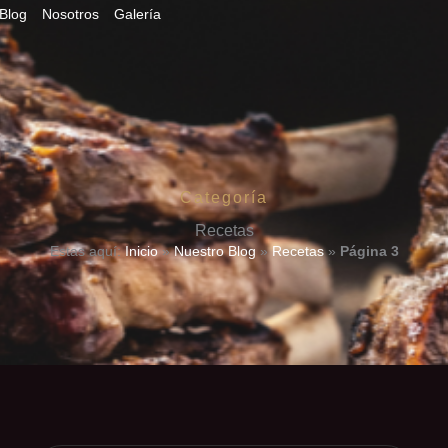
Blog
Nosotros
Galería
Categoría
Recetas
Estas aquí:
Inicio
»
Nuestro Blog
»
Recetas
»
Página 3