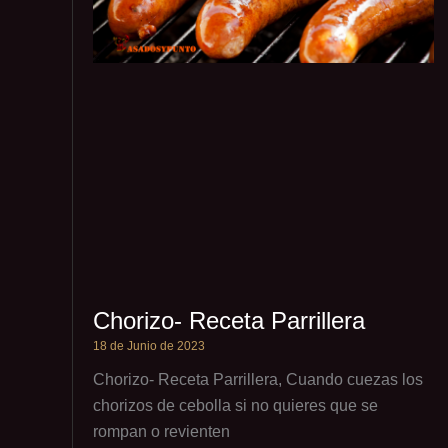
Chorizo- Receta Parrillera
18 de Junio de 2023
Chorizo- Receta Parrillera, Cuando cuezas los
chorizos de cebolla si no quieres que se
rompan o revienten