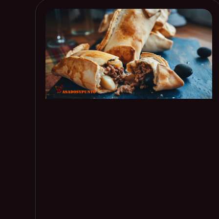
PÁGINA
PÁGINA
PÁGINA
PÁGINA
PÁGINA