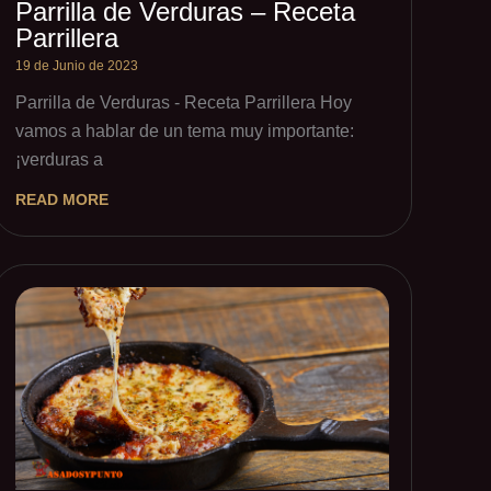
Parrilla de Verduras – Receta
Parrillera
19 de Junio de 2023
Parrilla de Verduras - Receta Parrillera Hoy
vamos a hablar de un tema muy importante:
¡verduras a
READ MORE