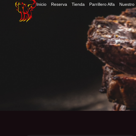
Inicio
Reserva
Tienda
Parrillero Alfa
Nuestro 
al
contenido