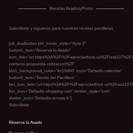
Recetas AsadosyPunto
Subcribete y síguenos para nuestras recetas parrilleras
[ult_dualbutton btn_hover_style=”Style 2″
button1_text=”Reserva tú Asado”
icon_link=”url:https%3A%2F%2Fwprockethost.us%2Ftest107%2Fr
contacto-propuesta-cotizacion%2F”
btn1_background_color=”#c19d60″ icon=”Defaults-calendar”
button2_text=”Tienda del Parrillero”
btn_icon_link=”url:https%3A%2F%2Fwprockethost.us%2Ftest10
btn_icon=”Defaults-shopping-cart” divider_style=”icon”
divider_icon=”Defaults-arrows-h”]
Subcribete
Reserva tú Asado