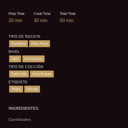
Prep Time
Cook Time
Total Time
20 min
30 min
50 min
TIPO DE RECETA
Parrillera
Para Picar
NIVEL
Fácil
6 Personas
TIPO DE COCCIÓN
Calor Alto
A las Brasas
ETIQUETA
Pebre
Receta
INGREDIENTES
Cantidades