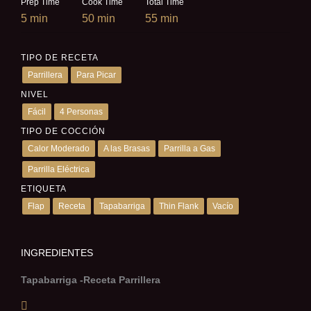
Prep Time
Cook Time
Total Time
5 min
50 min
55 min
TIPO DE RECETA
Parrillera
Para Picar
NIVEL
Fácil
4 Personas
TIPO DE COCCIÓN
Calor Moderado
A las Brasas
Parrilla a Gas
Parrilla Eléctrica
ETIQUETA
Flap
Receta
Tapabarriga
Thin Flank
Vacío
INGREDIENTES
Tapabarriga -Receta Parrillera