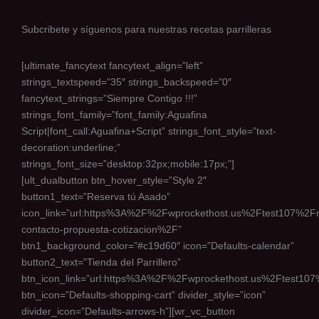
Subcribete y síguenos para nuestras recetas parrilleras
[ultimate_fancytext fancytext_align=”left”
strings_textspeed=”35″ strings_backspeed=”0″
fancytext_strings=”Siempre Contigo !!!”
strings_font_family=”font_family:Aguafina
Script|font_call:Aguafina+Script” strings_font_style=”text-
decoration:underline;”
strings_font_size=”desktop:32px;mobile:17px;”]
[ult_dualbutton btn_hover_style=”Style 2″
button1_text=”Reserva tú Asado”
icon_link=”url:https%3A%2F%2Fwprockethost.us%2Ftest107%2Fr
contacto-propuesta-cotizacion%2F”
btn1_background_color=”#c19d60″ icon=”Defaults-calendar”
button2_text=”Tienda del Parrillero”
btn_icon_link=”url:https%3A%2F%2Fwprockethost.us%2Ftest10
btn_icon=”Defaults-shopping-cart” divider_style=”icon”
divider_icon=”Defaults-arrows-h”][wr_vc_button