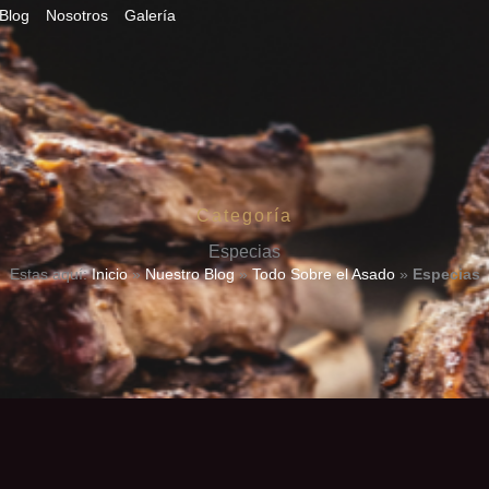
Blog
Nosotros
Galería
Categoría
Especias
Estas aquí:
Inicio
»
Nuestro Blog
»
Todo Sobre el Asado
»
Especias