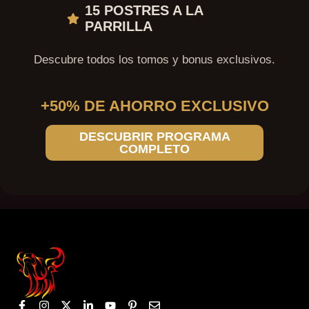
15 POSTRES A LA
PARRILLA
Descubre todos los tomos y bonus exclusivos.
+50% DE AHORRO EXCLUSIVO
DESCUBRIR PROGRAMA
COMPLETO
F
I
X
L
Y
P
E