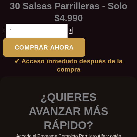
30 Salsas Parrilleras - Solo
$4.990
TRANSFORMA
+
-
TUS
ASADOS
COMPRAR AHORA
CON
30
✔ Acceso inmediato después de la
SALSAS
compra
PARRILLERAS
IRRESISTIBLES
cantidad
¿QUIERES
AVANZAR MÁS
RÁPIDO?
Accede al Programa Completo Parrillero Alfa y obtén